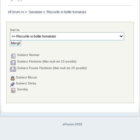
eForum.ro
»
Sanatate
»
Riscurile si bolile fumatului
Sari la:
Subiect Normal
Subiect Fierbinte (Mai mult de 15 postări)
Subiect Foarte Fierbinte (Mai mult de 25 postări)
Subiect Blocat
Subiect Sticky
Sondaj
eForum 2026