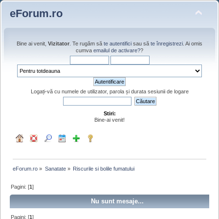
eForum.ro
Bine ai venit,
Vizitator
. Te rugăm să
te autentifici
sau să
te înregistrezi
. Ai omis
cumva
emailul de activare?
?
Logați-vă cu numele de utilizator, parola și durata sesiunii de logare
Stiri:
Bine-ai venit!
eForum.ro
»
Sanatate
»
Riscurile si bolile fumatului
Pagini: [
1
]
Nu sunt mesaje...
Pagini: [
1
]