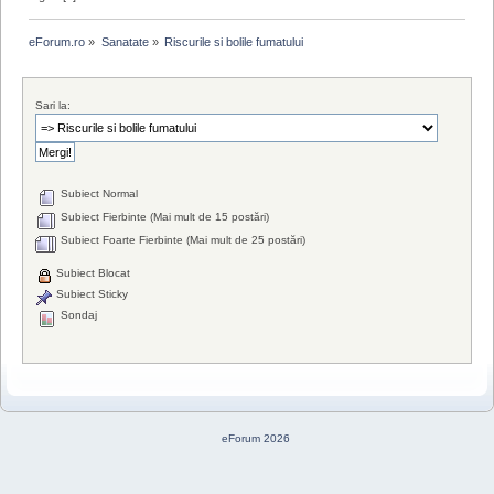
eForum.ro
»
Sanatate
»
Riscurile si bolile fumatului
Sari la:
Subiect Normal
Subiect Fierbinte (Mai mult de 15 postări)
Subiect Foarte Fierbinte (Mai mult de 25 postări)
Subiect Blocat
Subiect Sticky
Sondaj
eForum 2026