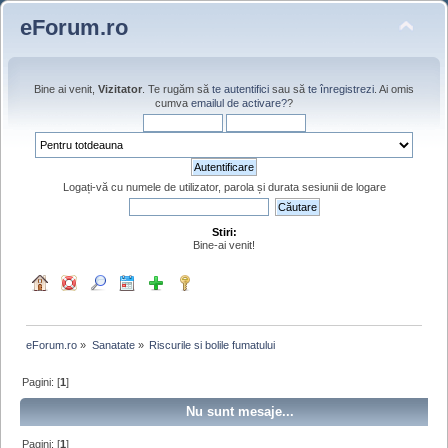
eForum.ro
Bine ai venit,
Vizitator
. Te rugăm să
te autentifici
sau să
te înregistrezi
. Ai omis
cumva
emailul de activare?
?
Logați-vă cu numele de utilizator, parola și durata sesiunii de logare
Stiri:
Bine-ai venit!
eForum.ro
»
Sanatate
»
Riscurile si bolile fumatului
Pagini: [
1
]
Nu sunt mesaje...
Pagini: [
1
]