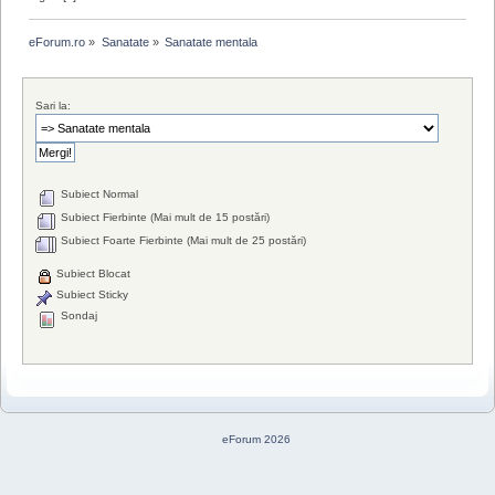
eForum.ro
»
Sanatate
»
Sanatate mentala
Sari la:
Subiect Normal
Subiect Fierbinte (Mai mult de 15 postări)
Subiect Foarte Fierbinte (Mai mult de 25 postări)
Subiect Blocat
Subiect Sticky
Sondaj
eForum 2026