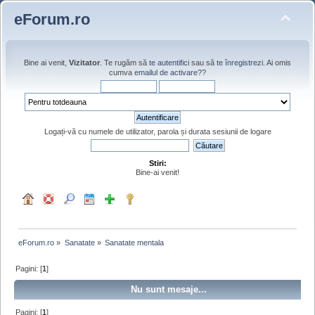
eForum.ro
Bine ai venit,
Vizitator
. Te rugăm să
te autentifici
sau să
te înregistrezi
. Ai omis
cumva
emailul de activare?
?
Logați-vă cu numele de utilizator, parola și durata sesiunii de logare
Stiri:
Bine-ai venit!
eForum.ro
»
Sanatate
»
Sanatate mentala
Pagini: [
1
]
Nu sunt mesaje...
Pagini: [
1
]