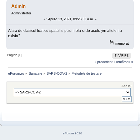
(Citit de 72086 ori)
Admin
Administrator
«
:
Aprilie 13, 2021, 09:23:53 a.m. »
Afara de clasicul luat cu spatul si pus in bla si de acolo y/n altele nu
exista?
memorat
Pagini: [
1
]
TIPĂRIRE
« precedentul
următorul »
eForum.ro
»
Sanatate
»
SARS-COV-2
»
Metodele de testare 
Sari la:
eForum 2026