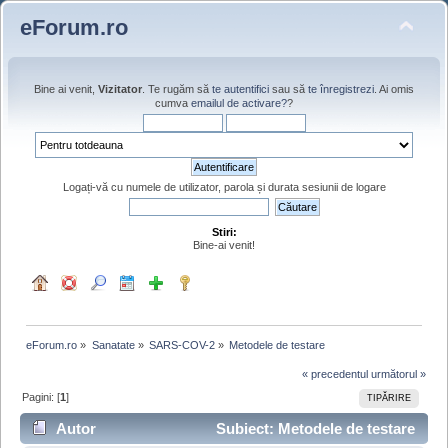
eForum.ro
Bine ai venit,
Vizitator
. Te rugăm să
te autentifici
sau să
te înregistrezi
. Ai omis
cumva
emailul de activare?
?
Logați-vă cu numele de utilizator, parola și durata sesiunii de logare
Stiri:
Bine-ai venit!
eForum.ro
»
Sanatate
»
SARS-COV-2
»
Metodele de testare 
« precedentul
următorul »
Pagini: [
1
]
TIPĂRIRE
Autor
Subiect: Metodele de testare