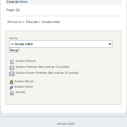
Creat de
Admin
Pagini: [
1
]
eForum.ro
»
Educatie
»
Scoala online
Sari la:
Subiect Normal
Subiect Fierbinte (Mai mult de 15 postări)
Subiect Foarte Fierbinte (Mai mult de 25 postări)
Subiect Blocat
Subiect Sticky
Sondaj
eForum 2026