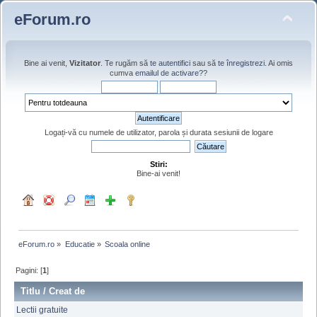
eForum.ro
Bine ai venit,
Vizitator
. Te rugăm să
te autentifici
sau să
te înregistrezi
. Ai omis
cumva
emailul de activare?
?
Logați-vă cu numele de utilizator, parola și durata sesiunii de logare
Stiri:
Bine-ai venit!
eForum.ro
»
Educatie
»
Scoala online
Pagini: [
1
]
Titlu
/
Creat de
Lectii gratuite