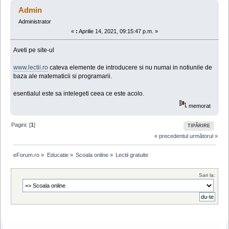
de 831321 ori)
Admin
Administrator
«
:
Aprilie 14, 2021, 09:15:47 p.m. »
Aveti pe site-ul
www.lectii.ro
cateva elemente de introducere si nu numai in notiunile de
baza ale matematicii si programarii.
esentialul este sa intelegeti ceea ce este acolo.
memorat
Pagini: [
1
]
TIPĂRIRE
« precedentul
următorul »
eForum.ro
»
Educatie
»
Scoala online
»
Lectii gratuite
Sari la: