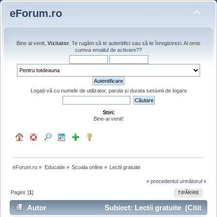
eForum.ro
Bine ai venit,
Vizitator
. Te rugăm să
te autentifici
sau să
te înregistrezi
. Ai omis
cumva
emailul de activare?
?
Logați-vă cu numele de utilizator, parola și durata sesiunii de logare
Stiri:
Bine-ai venit!
eForum.ro
»
Educatie
»
Scoala online
»
Lectii gratuite
« precedentul
următorul »
Pagini: [
1
]
TIPĂRIRE
Autor
Subiect: Lectii gratuite (Citit