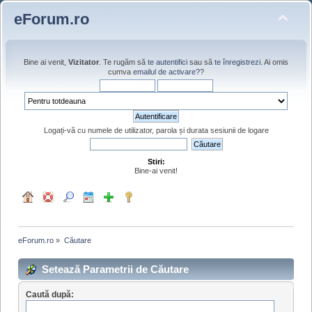
eForum.ro
Bine ai venit,
Vizitator
. Te rugăm să
te autentifici
sau să
te înregistrezi
. Ai omis
cumva
emailul de activare?
?
Logați-vă cu numele de utilizator, parola și durata sesiunii de logare
Stiri:
Bine-ai venit!
eForum.ro
»
Căutare
Setează Parametrii de Căutare
Caută după: