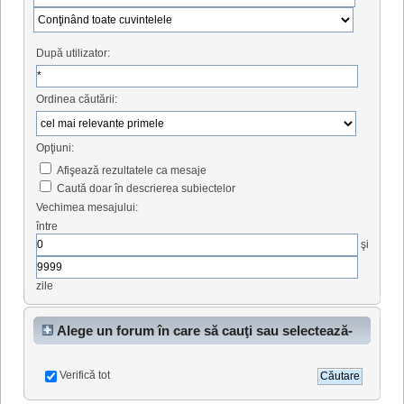
După utilizator:
Ordinea căutării:
Opţiuni:
Afişează rezultatele ca mesaje
Caută doar în descrierea subiectelor
Vechimea mesajului:
între
şi
zile
Alege un forum în care să cauţi sau selectează-
le pe toate
Verifică tot