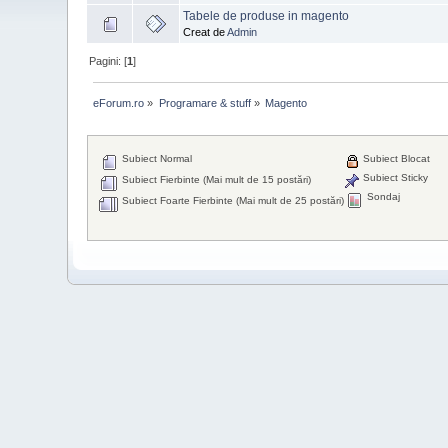
Tabele de produse in magento
Creat de
Admin
Pagini: [
1
]
eForum.ro
»
Programare & stuff
»
Magento
Subiect Normal
Subiect Blocat
Subiect Sticky
Subiect Fierbinte (Mai mult de 15 postări)
Sondaj
Subiect Foarte Fierbinte (Mai mult de 25 postări)