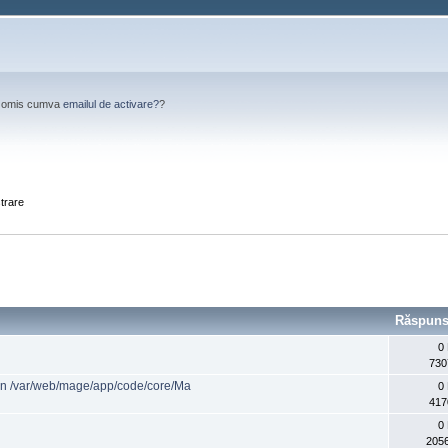
Ai omis cumva
emailul de activare?
?
strare
Răspuns
0
730
 in /var/web/mage/app/code/core/Ma
0
417
0
2056