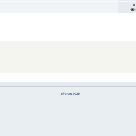
0
454
eForum 2026