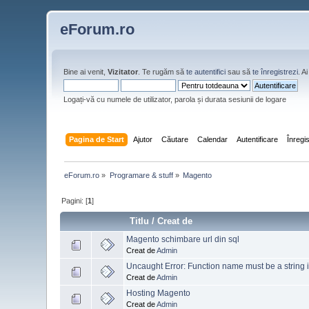
eForum.ro
Bine ai venit,
Vizitator
. Te rugăm să
te autentifici
sau să
te înregistrezi
. 
Logați-vă cu numele de utilizator, parola și durata sesiunii de logare
Pagina de Start
Ajutor
Căutare
Calendar
Autentificare
Înregi
eForum.ro
»
Programare & stuff
»
Magento
Pagini: [
1
]
Titlu
/
Creat de
Magento schimbare url din sql
Creat de
Admin
Uncaught Error: Function name must be a string
Creat de
Admin
Hosting Magento
Creat de
Admin