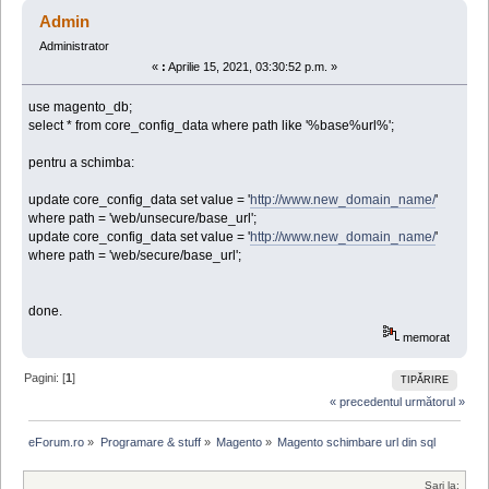
url din sql (Citit de 73064 ori)
Admin
Administrator
«
:
Aprilie 15, 2021, 03:30:52 p.m. »
use magento_db;
select * from core_config_data where path like '%base%url%';
pentru a schimba:
update core_config_data set value = '
http://www.new_domain_name/
'
where path = 'web/unsecure/base_url';
update core_config_data set value = '
http://www.new_domain_name/
'
where path = 'web/secure/base_url';
done.
memorat
Pagini: [
1
]
TIPĂRIRE
« precedentul
următorul »
eForum.ro
»
Programare & stuff
»
Magento
»
Magento schimbare url din sql
Sari la: