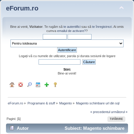
eForum.ro
Bine ai venit,
Vizitator
. Te rugăm să
te autentifici
sau să
te înregistrezi
. Ai omis
cumva
emailul de activare?
?
Logați-vă cu numele de utilizator, parola și durata sesiunii de logare
Stiri:
Bine-ai venit!
eForum.ro
»
Programare & stuff
»
Magento
»
Magento schimbare url din sql
« precedentul
următorul »
Pagini: [
1
]
TIPĂRIRE
Autor
Subiect: Magento schimbare