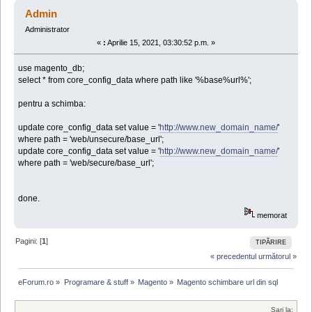
url din sql (Citit de 73057 ori)
Admin
Administrator
«
:
Aprilie 15, 2021, 03:30:52 p.m. »
use magento_db;
select * from core_config_data where path like '%base%url%';
pentru a schimba:
update core_config_data set value = '
http://www.new_domain_name/
'
where path = 'web/unsecure/base_url';
update core_config_data set value = '
http://www.new_domain_name/
'
where path = 'web/secure/base_url';
done.
memorat
Pagini: [
1
]
TIPĂRIRE
« precedentul
următorul »
eForum.ro
»
Programare & stuff
»
Magento
»
Magento schimbare url din sql
Sari la: