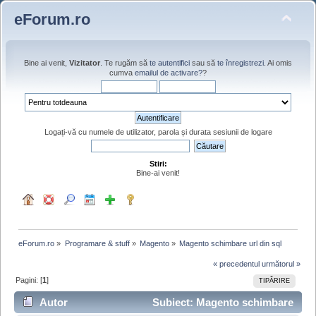
eForum.ro
Bine ai venit,
Vizitator
. Te rugăm să
te autentifici
sau să
te înregistrezi
. Ai omis
cumva
emailul de activare?
?
Logați-vă cu numele de utilizator, parola și durata sesiunii de logare
Stiri:
Bine-ai venit!
eForum.ro
»
Programare & stuff
»
Magento
»
Magento schimbare url din sql
« precedentul
următorul »
Pagini: [
1
]
TIPĂRIRE
Autor
Subiect: Magento schimbare