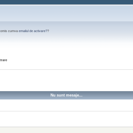
Ai omis cumva
emailul de activare?
?
strare
Nu sunt mesaje...