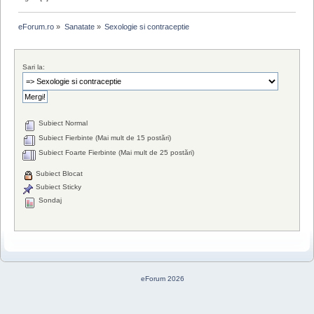
eForum.ro
»
Sanatate
»
Sexologie si contraceptie
Sari la:
Subiect Normal
Subiect Fierbinte (Mai mult de 15 postări)
Subiect Foarte Fierbinte (Mai mult de 25 postări)
Subiect Blocat
Subiect Sticky
Sondaj
eForum 2026