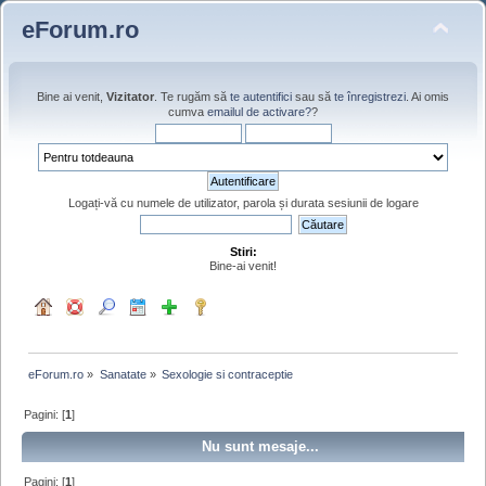
eForum.ro
Bine ai venit,
Vizitator
. Te rugăm să
te autentifici
sau să
te înregistrezi
. Ai omis
cumva
emailul de activare?
?
Logați-vă cu numele de utilizator, parola și durata sesiunii de logare
Stiri:
Bine-ai venit!
eForum.ro
»
Sanatate
»
Sexologie si contraceptie
Pagini: [
1
]
Nu sunt mesaje...
Pagini: [
1
]