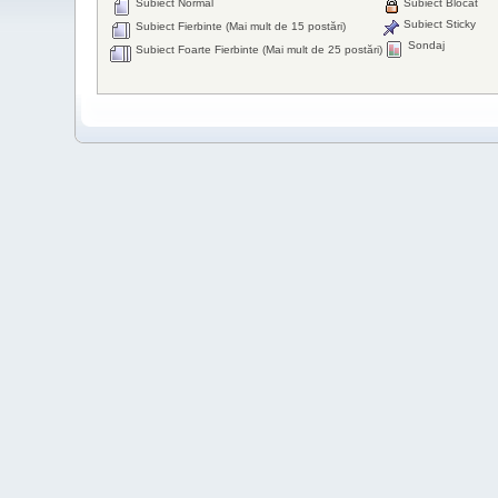
Subiect Normal
Subiect Blocat
Subiect Sticky
Subiect Fierbinte (Mai mult de 15 postări)
Sondaj
Subiect Foarte Fierbinte (Mai mult de 25 postări)