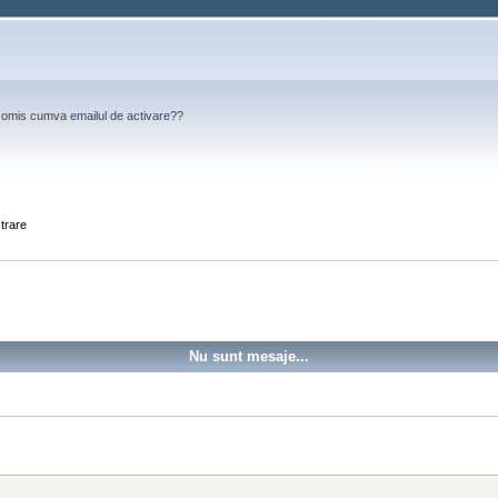
Ai omis cumva
emailul de activare?
?
strare
Nu sunt mesaje...