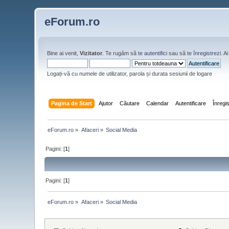
eForum.ro
Bine ai venit,
Vizitator
. Te rugăm să
te autentifici
sau să
te înregistrezi
. 
Logați-vă cu numele de utilizator, parola și durata sesiunii de logare
Pagina de Start
Ajutor
Căutare
Calendar
Autentificare
Înregi
eForum.ro
»
Afaceri
»
Social Media
Pagini: [
1
]
Pagini: [
1
]
eForum.ro
»
Afaceri
»
Social Media