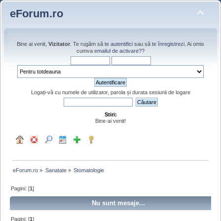
eForum.ro
Bine ai venit,
Vizitator
. Te rugăm să
te autentifici
sau să
te înregistrezi
. Ai omis
cumva
emailul de activare?
?
Logați-vă cu numele de utilizator, parola și durata sesiunii de logare
Stiri:
Bine-ai venit!
eForum.ro
»
Sanatate
»
Stomatologie
Pagini: [
1
]
Nu sunt mesaje...
Pagini: [
1
]