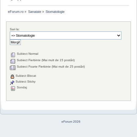
eForum.ro
»
Sanatate
»
Stomatologie
Sari la:
Subiect Normal
Subiect Fierbinte (Mai mult de 15 postări)
Subiect Foarte Fierbinte (Mai mult de 25 postări)
Subiect Blocat
Subiect Sticky
Sondaj
eForum 2026