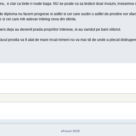
nu, e clar ca bete-n roate baga. NU se poate ca sa testezi doar invaziv, inseamna ca es
diploma nu facem progrese si astfel si cei care sustin o astfel de prostire vor sfars
si cei care intr-adevar inteleg ceva din stiinta.
ers deja au devenit prada propriilor interese, si-au vandut pe bani viitorul.
acut prostia va fi atat de mare incat nimeni nu va mai sti de unde a plecat distruger
eForum 2026