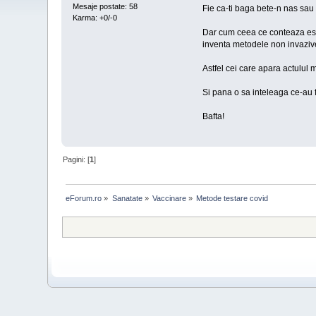
Mesaje postate: 58
Fie ca-ti baga bete-n nas sau 
Karma: +0/-0
Dar cum ceea ce conteaza este 
inventa metodele non invazive 
Astfel cei care apara actulul m
Si pana o sa inteleaga ce-au f
Bafta!
Pagini: [
1
]
eForum.ro
»
Sanatate
»
Vaccinare
»
Metode testare covid