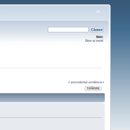
Stiri:
Bine-ai venit!
« precedentul
următorul »
TIPĂRIRE