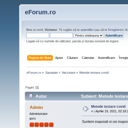
eForum.ro
Bine ai venit,
Vizitator
. Te rugăm să
te autentifici
sau să
te înregistrezi
. 
Logați-vă cu numele de utilizator, parola și durata sesiunii de logare
Pagina de Start
Ajutor
Căutare
Calendar
Autentificare
Înregi
eForum.ro
»
Sanatate
»
Vaccinare
»
Metode testare covid
Pagini: [
1
]
Autor
Subiect: Metode testare 
Metode testare covid
Admin
«
:
Aprilie 19, 2021, 02:18:
Administrator
guru
Suntem inapoiati si cei inapoi