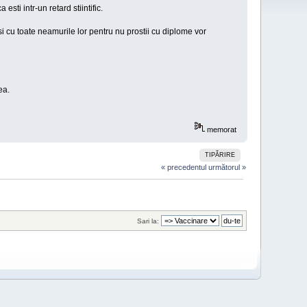
ti intr-un retard stiintific.
i cu toate neamurile lor pentru nu prostii cu diplome vor
ea.
memorat
TIPĂRIRE
« precedentul
următorul »
Sari la: