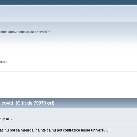
Ai omis cumva
emailul de activare?
?
strare
covid (Citit de 79070 ori)
28 p.m. »
ati nu pot sa mearga inainte ca nu pot contrazice legile universului.