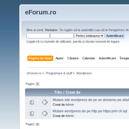
eForum.ro
Bine ai venit,
Vizitator
. Te rugăm să
te autentifici
sau să
te înregistrezi
. 
Logați-vă cu numele de utilizator, parola și durata sesiunii de logare
Pagina de Start
Ajutor
Căutare
Calendar
Autentificare
Înregi
eForum.ro
»
Programare & stuff
»
Wordpress
Pagini: [
1
]
Titlu
/
Creat de
Mutare site wordpress de pe un domeniu pe altu
Creat de
Admin
Mutare wordpress de pe http pe https prin cli sql
Creat de
Admin
Pagini: [
1
]