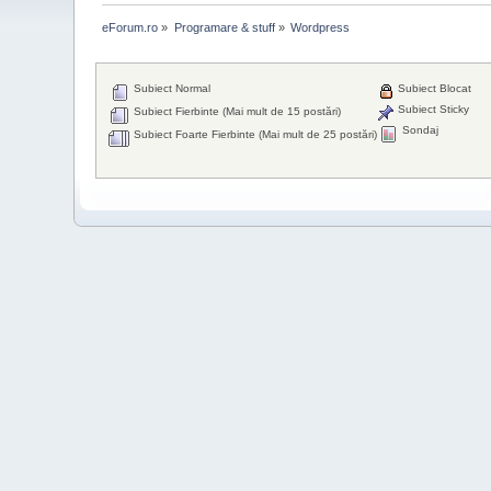
eForum.ro
»
Programare & stuff
»
Wordpress
Subiect Normal
Subiect Blocat
Subiect Sticky
Subiect Fierbinte (Mai mult de 15 postări)
Sondaj
Subiect Foarte Fierbinte (Mai mult de 25 postări)