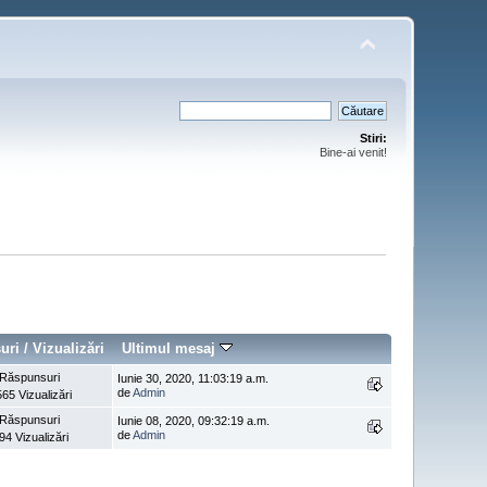
Stiri:
Bine-ai venit!
uri
/
Vizualizări
Ultimul mesaj
 Răspunsuri
Iunie 30, 2020, 11:03:19 a.m.
de
Admin
65 Vizualizări
 Răspunsuri
Iunie 08, 2020, 09:32:19 a.m.
de
Admin
94 Vizualizări