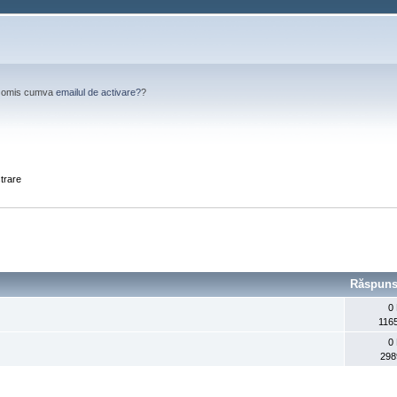
Ai omis cumva
emailul de activare?
?
strare
Răspuns
l
0
1165
0
298