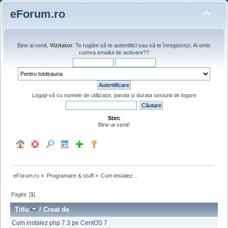
eForum.ro
Bine ai venit,
Vizitator
. Te rugăm să
te autentifici
sau să
te înregistrezi
. Ai omis
cumva
emailul de activare?
?
Logați-vă cu numele de utilizator, parola și durata sesiunii de logare
Stiri:
Bine-ai venit!
eForum.ro
»
Programare & stuff
»
Cum instalez ..
Pagini: [
1
]
Titlu
/
Creat de
Cum instalez php 7.3 pe CentOS 7